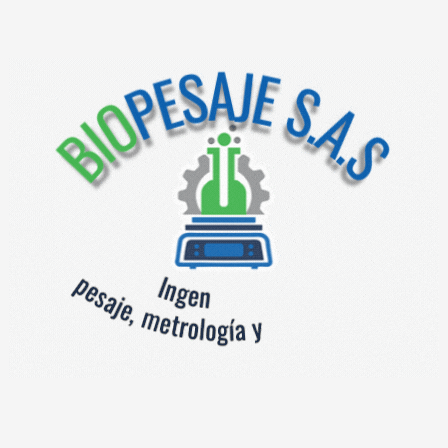
FB
FC