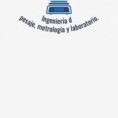
El X1
con W
y come
una pa
conec
de has
confia