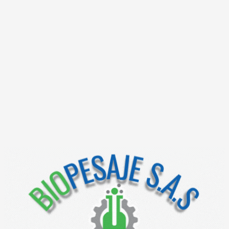
EAN 13, 
30kg y 
NU