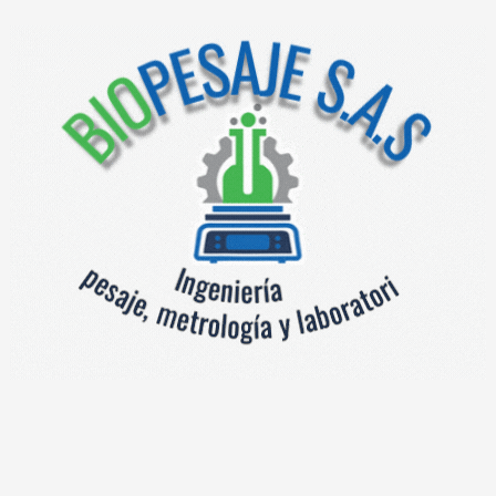
Documentos
Indicadores en acero inoxidable
Categoría:
Productos relacionados
Indicador de pesaje con
Fox IV