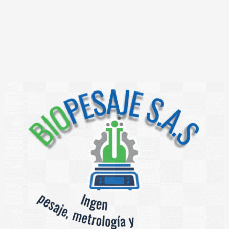
axka
Alaxka Plus