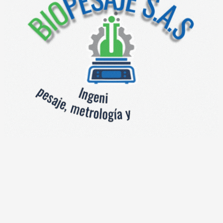
IÓN
industrial Dibal conectable a plataforma de pesaje, construida
erarios, hasta 10000 artículos, 80 x 2 teclas directas para pro
resión de logos, código de barras EAN 13, puertos de comunic
e pesaje automático.
tación
entos
iquetadoras industriales autoadhesivas