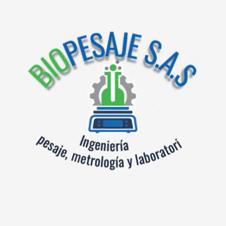
Documentos
Plataformas multicelda de bajo perfil
Categoría:
Premium/OIML
Productos relacionados