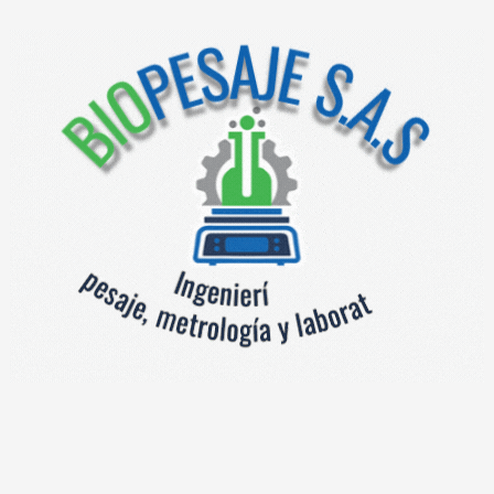
Documentos
Basculas Monocelda trabajo estándar
Categoría:
Productos relacionados
Bascula digital de
Xteel-W-WL-II