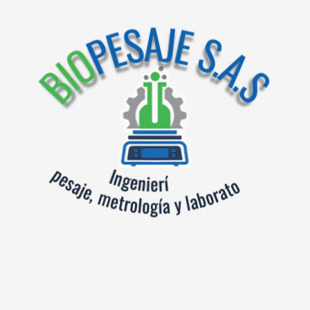
Avanzada y Diseño Industrial
n un
controlador de motor paso a paso y vibrador
, junto con un sis
precisa y consistente. Además, cuenta con
conectividad USB
para 
a integración con sistemas de gestión de producción. Su estruc
xigentes, sino que también cumple con los más altos estándare
e Uso e Instalación Rápida
corpora una
pantalla táctil intuitiva de 10 pulgadas
, que simplific
mite una
instalación rápida y sencilla
, reduciendo tiempos de inac
5
, esta báscula es resistente al polvo y a salpicaduras, asegu
a
solución de envasado rápida, precisa y fácil de operar
, la
báscula en
roducción, reduce costos y garantiza empaques de alta calida