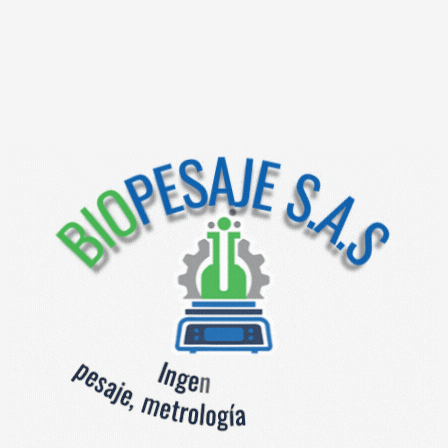
BM500 ARM -15 pulgadas Indicador pantalla tactil – Interface
gráfico intuitivo y de fácil utilización. Con procesador
Freescale i.MX6 2x1GHz (Dual Cortex-A9 MPCore),
Almacenamiento Flash 8GB eMMC – Memoria RAM 1GB
DDR3 – 3 Puertos USB – Puerto RS232 – Protección IP65.
Documentación
Documentos
Indicadores especiales y/o control
Categoría:
Productos relacionados