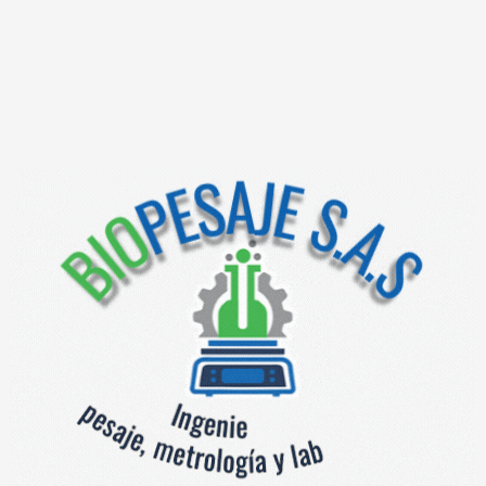
resultados de pesaje. La interfaz RS232C permite conectar
una impresora para imprimir recibos e informes los cuales
cumplen con normas GLP, con función de conteo de piezas
idénticas, indicación porcentual y acumulación de pesadas.
Diseñada para uso en laboratorios, farmacias, joyerías e
institutos de investigación. con aprobación de modelo –
Cumple Res. 77506 de la SIC (siempre y cuando sea
solicitada con Declaración de conformidad).
Documentación
Documentos
División de escala 0,001 g
Categoría:
Productos relacionados