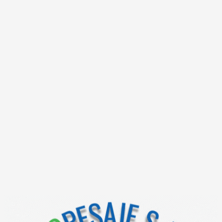
aplica
indic
alimen