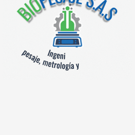
IÓN
tipo LED rojo, para conexión a indicadores de peso modelos Mat
, 5” y 8”, ideal para aquellas aplicaciones en donde se requier
mina acerada, alimentación 110V AC.
tación
entos
sores remotos