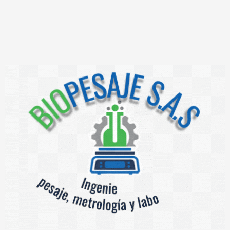
IÓN
a industrial de alto rendimiento está construida en acero inoxidable
señada para uso rudo con 2 velocidades ajustables que permiten proce
s (14mm, 20mm, 28mm y 38mm) para elaborar variedad de embutidos,
cilitan su manejo sin comprometer su estabilidad, siendo ideal para 
de eficiencia comprobada en alta producción.
tación
entos
butidoras