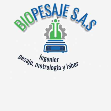
tiliza
impresión térmica (transferencia térmica o térmica directa)
co
cidades de hasta
406,4 mm/s
, asegurando un etiquetado rápido y
 kg/2 g o 10 kg/5 g
, garantiza precisión en el etiquetado por p
do de totales en tres niveles
.
Conectividad Inteligente
acero inoxidable AISI 304 y aluminio anodizado
, resiste entornos
acto alimentario y una consola con
teclado QWERTY y pantalla L
conectividad, dispone de
Ethernet TCP/IP
y software especializad
o energético eficiente (
1,25 kW
) y alimentación por aire com
e buscan
automatización, cumplimiento legal y máxima eficiencia
.
imizar procesos, reducir errores y mejorar la trazabilidad
en líneas 