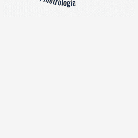
IÓN
 fabricadas en acero inoxidable, cuenta con plancha antiadher
a máximo 160°C, es utilizado en salsamentarías, supermercado
arnes… Alimentación monofásica de 120VAC.
tación
entos
nipeladora