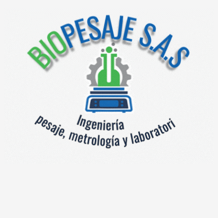
Solo peso ambiente seco
Categoría:
Productos relacionados
Mix Zero
Xtar