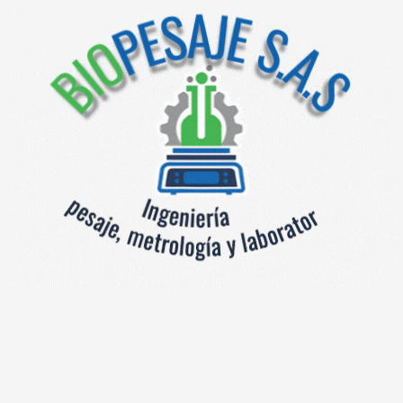
Módulos conversión de señal
Categoría:
Productos relacionados
Tarjeta Amplificadora
Tranx B
Leer más
Leer más