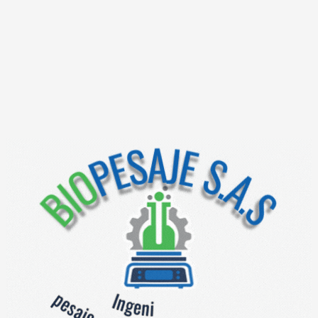
conteo
Inclui
config