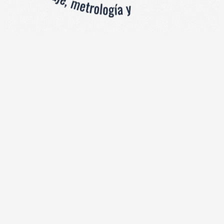
IÓN
o peso Trumax para conversión de basculas mecánicas a electr
 incorporada para conversión en capacidades de 500 y 1000kg 
gable. Función de conteo por muestreo, pesaje por porcentaje y 
 configuración.
tación
entos
dicadores para conversión mecánica a electromecánic