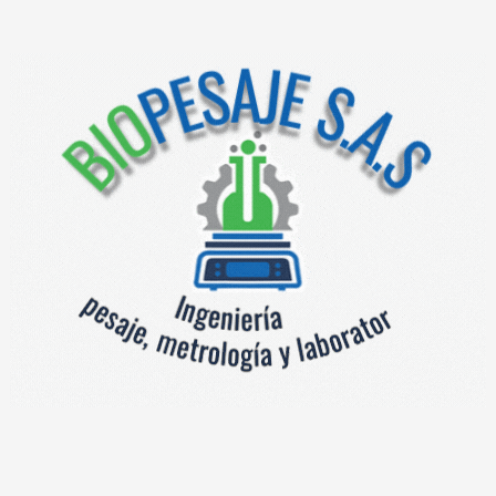
Documentación
Documentos
División de escala 1g +
Categoría:
Productos relacionados