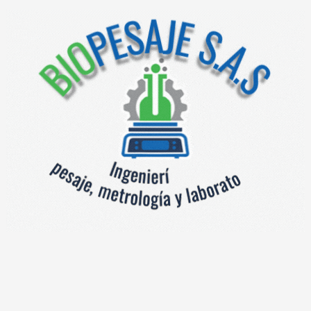
práctica para diversos entornos.
Fabricadas con materiales resistentes como en acero y el
aluminio, las selladoras manuales garantizan durabilidad y un
desempeño confiable. Estas máquinas cuentan con una
superficie de calentamiento que, al activarse, funde los
extremos de la bolsa, creando un cierre seguro y resistente.
Además, su diseño compacto permite un fácil manejo y
almacenamiento, adaptándose a diferentes espacios de trabajo.
Una de sus principales ventajas es la versatilidad. Pueden
utilizarse en una amplia variedad de industrias, como la
alimentaria, farmacéutica, textil y electrónica. Desde el sellado
de alimentos hasta la protección de productos delicados, estas
herramientas aseguran la integridad del contenido durante su
almacenamiento y transporte. Asimismo, están disponibles en
distintos tamaños y capacidades, lo que permite elegir el
modelo adecuado según las necesidades específicas de cada
negocio.
Otro beneficio destacado es la eficiencia. Las selladoras
manuales permiten realizar cierres rápidos y precisos,